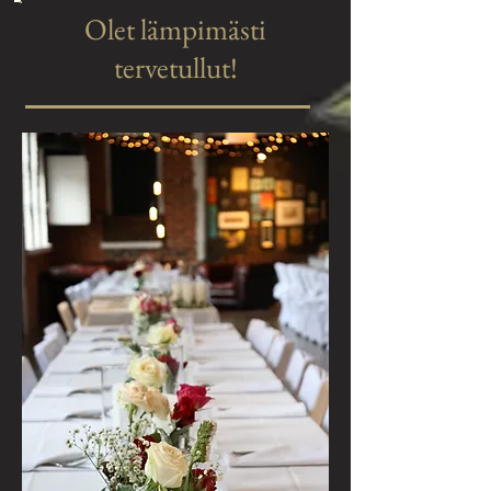
Olet lämpimästi
tervetullut!